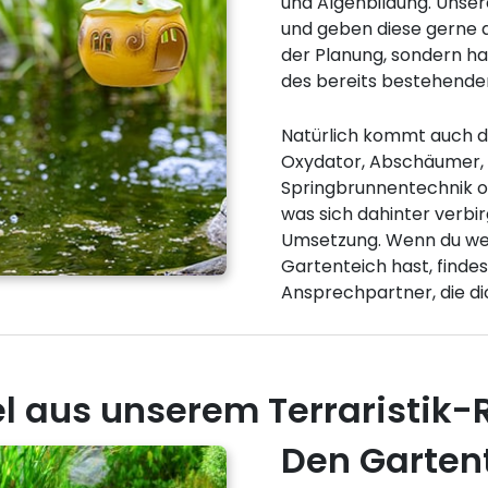
und Algenbildung. Unser
und geben diese gerne an
der Planung, sondern hab
des bereits bestehende
Natürlich kommt auch de
Oxydator, Abschäumer,
Springbrunnentechnik od
was sich dahinter verbir
Umsetzung. Wenn du we
Gartenteich hast, findes
Ansprechpartner, die di
el aus unserem Terraristik-
Den Gartent