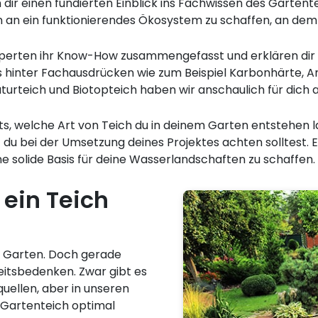
ir einen fundierten Einblick ins Fachwissen des Gartent
n an ein funktionierendes Ökosystem zu schaffen, an dem 
erten ihr Know-How zusammengefasst und erklären dir zu
as hinter Fachausdrücken wie zum Beispiel Karbonhärte, A
turteich und Biotopteich haben wir anschaulich für dich a
its, welche Art von Teich du in deinem Garten entstehen
 du bei der Umsetzung deines Projektes achten solltest. 
ne solide Basis für deine Wasserlandschaften zu schaffen.
 ein Teich
em Garten. Doch gerade
eitsbedenken. Zwar gibt es
quellen, aber in unseren
n Gartenteich optimal